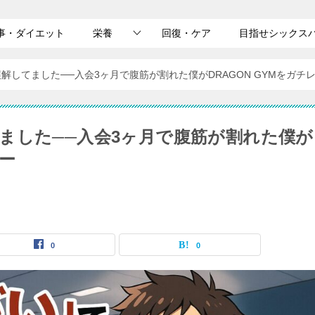
事・ダイエット
栄養
回復・ケア
目指せシックス
解してました──入会3ヶ月で腹筋が割れた僕がDRAGON GYMをガチ
ました──入会3ヶ月で腹筋が割れた僕が
ュー
0
0