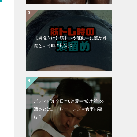
【男性向け】筋トレや運動中に髪が邪
魔という時の対策法
ボディビル全日本8連覇中”鈴木雅”の
凄さとは。トレーニングや食事内容
は？