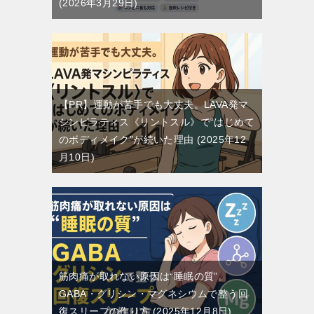
2026年3月29日
【PR】運動が苦手でも大丈夫。LAVA発マ
シンピラティス《リントスル》で“はじめて
のボディメイク”が続いた理由
2025年12
月10日
筋肉痛が取れない原因は“睡眠の質”。
GABA・グリシン・マグネシウムで整う回
復スリープの作り方
2025年12月8日