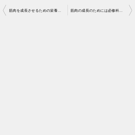
投
筋肉を成長させるための栄養摂取に関する５つのルール
筋肉の成長のためには必修科目です。栄養を取りこぼさないように腸内環境を整えよう。
稿
ナ
ビ
ゲ
ー
シ
ョ
ン