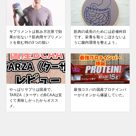
サプリメントは飲み方次第で効
筋肉の成長のためには必修科目
果が出ない？筋肉用サプリメン
です。栄養を取りこぼさないよ
トを飲む時の3つの狙い
うに腸内環境を整えよう。
やっぱりサプリは国産で。
最強コスパの国産プロテインバ
TARZA（ターザ）のBCAAは安
ーがイオンから爆誕していた。
くて美味しかったからオスス
メ。