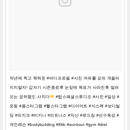
작년에 찍고 묵혀둔 #바디프로필 #사진 여유를 갖되 게을러
지지말자! 갑자기 시즌종료후 눈앞에 목표가 사라진후 밀려
오는 공허함도 사치다
#탑스페셜스튜디오 #사진 #일상 #
운동 #몸스타그램 #헬스타그램 #다이어트 #식스팩 #보디빌
딩 #피지크 #비키니 #피트니스 #익산 #로드짐 #선수육성 #
개인레슨 #bodybuilding #ifbb #workout #gym #diet