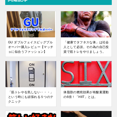
GU ダブルフェイスビッグプル
「健康でタフネスな体」は社会
オーバー購入レビュー【マッチ
人として必須。その為の自己投
ョに似合うファッション】
資で筋トレをやりましょう。
「筋トレやる気しない・・・」
体脂肪の燃焼効果が有酸素運動
という時にも頑張れる５つのテ
の6倍！「HIIT」とは。
クニック