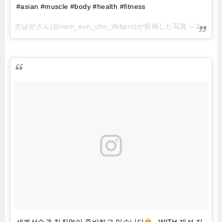
#asian #muscle #body #health #fitness
조남은さん(@nam_eun_cho_ifbbpro)が投稿した写真 –
2016 10月 25 10:01午後 PDT