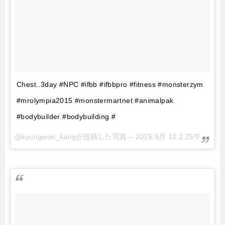
Chest..3day #NPC #ifbb #ifbbpro #fitness #monsterzym
#mrolympia2015 #monstermartnet #animalpak
#bodybuilder #bodybuilding #
@kyungwon_kangが投稿した写真 –
2015 9月 12 2:25午前 PDT