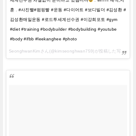
세계선수권 차질없이 준비하고 있습니다
. WITH 재석,지
훈 . #사진빨#펌핑빨 #운동 #다이어트 #보디빌더 #김성환 #
김성환매일운동 #로드투세계선수권 #이강희포토 #gym
#diet #training #bodybuilder #bodybuilding #youtube
#body #ifbb #leekanghee #photo
SeonghwanKimさん(@kimseonghwan759)が投稿した写真 –
20