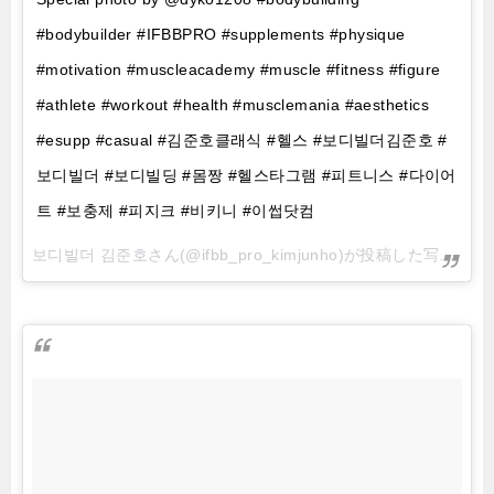
#bodybuilder #IFBBPRO #supplements #physique
#motivation #muscleacademy #muscle #fitness #figure
#athlete #workout #health #musclemania #aesthetics
#esupp #casual #김준호클래식 #헬스 #보디빌더김준호 #
보디빌더 #보디빌딩 #몸짱 #헬스타그램 #피트니스 #다이어
트 #보충제 #피지크 #비키니 #이썹닷컴
보디빌더 김준호さん(@ifbb_pro_kimjunho)が投稿した写真 –
20