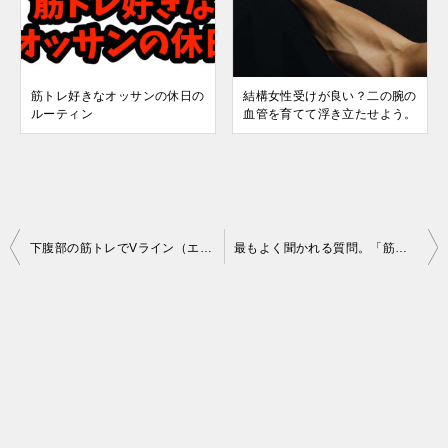
筋トレ好きなオッサンの休日の
結構女性受けが良い？二の腕の
ルーティン
血管を育てて浮き立たせよう。
投
下腹部の筋トレでVライン（エロ筋）を出そう！男の隠れたセクシーアピールが出来るかも。
最もよく聞かれる質問。「筋トレは週に何回？」について。
稿
ナ
ビ
ゲ
ー
シ