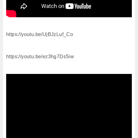
https://youtu.be/UjBJzLuf_Co
https://youtu.be/ez3hg7Ds5iw