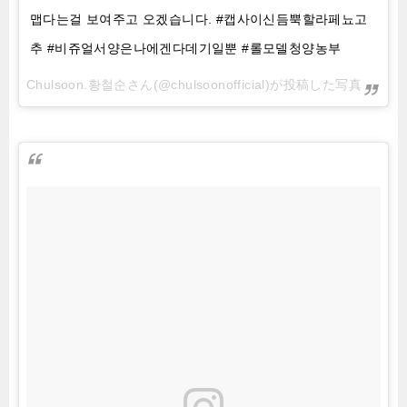
맵다는걸 보여주고 오겠습니다. #캡사이신듬뿍할라페뇨고
추 #비쥬얼서양은나에겐다데기일뿐 #롤모델청양농부
Chulsoon.황철순さん(@chulsoonofficial)が投稿した写真 –
201