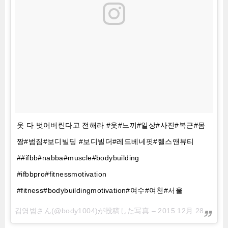
옷 다 벗어버린다고 전해라 #옷#느끼#일상#사진#복근#몸
짱#범짐#보디빌딩 #보디빌더#레드베네핏#헬스앤뷰티
##ifbb#nabba#muscle#bodybuilding
#ifbbpro#fitnessmotivation
#fitness#bodybuildingmotivation#여수#여천#서울
김영범さん(@body1004)が投稿した写真 –
2015 12月 28 6:02午後 PST