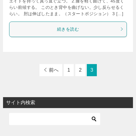
エイトを持って真っ直ぐ立つ。 2.膝を軽く曲げて、45度く
らい前傾する。 このとき背中を曲げない。少し反らせるく
らい。 肘は伸ばしたまま。（スタートポジション） 3 […]
続きを読む
前へ
1
2
3
サイト内検索