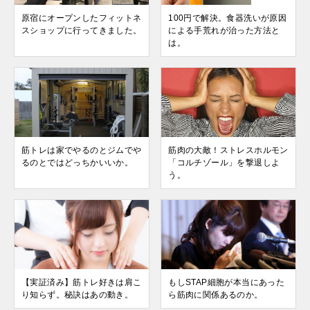
原宿にオープンしたフィットネ
100円で解決。食器洗いが原因
スショップに行ってきました。
による手荒れが治った方法と
は。
筋トレは家でやるのとジムでや
筋肉の大敵！ストレスホルモン
るのとではどっちかいいか。
「コルチゾール」を撃退しよ
う。
【実証済み】筋トレ好きは肩こ
もしSTAP細胞が本当にあった
り知らず。秘訣はあの動き。
ら筋肉に関係あるのか。