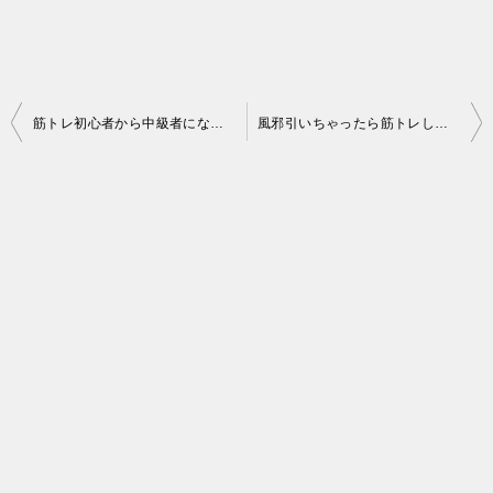
投
筋トレ初心者から中級者になっていくための手順とは？トレーニングを上達させる法則 -中編-
風邪引いちゃったら筋トレしていいはずがありません。
稿
ナ
ビ
ゲ
ー
シ
ョ
ン