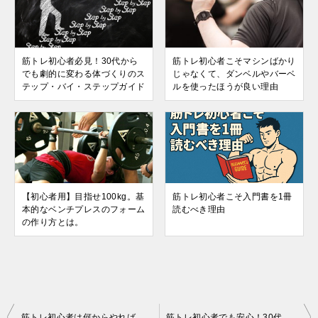
筋トレ初心者必見！30代から
筋トレ初心者こそマシンばかり
でも劇的に変わる体づくりのス
じゃなくて、ダンベルやバーベ
テップ・バイ・ステップガイド
ルを使ったほうが良い理由
【初心者用】目指せ100kg。基
筋トレ初心者こそ入門書を1冊
本的なベンチプレスのフォーム
読むべき理由
の作り方とは。
投
筋トレ初心者は何からやればいい？これだけ注意すればOK！
筋トレ初心者でも安心！30代からはじめる正しいフォームと怪我予防法