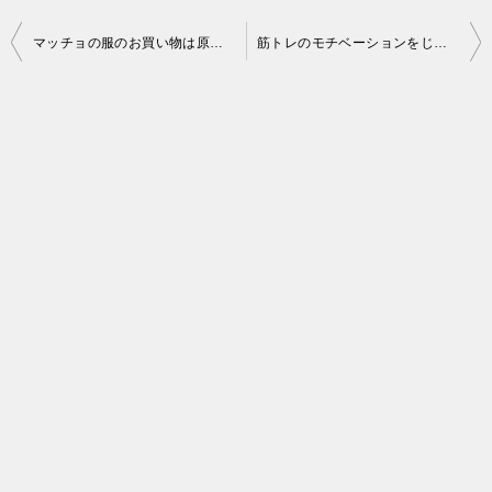
投
マッチョの服のお買い物は原宿へGO。スポーツブランドのおしゃれなお店がたくさんあったよ。
筋トレのモチベーションをじわりと上げてくれる、イチローの格言・名言まとめ
稿
ナ
ビ
ゲ
ー
シ
ョ
ン