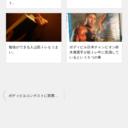
ト。
勉強ができる人は筋トレもうま
ボディビル日本チャンピオン鈴
い。
木雅選手が筋トレ中に意識して
いるという５つの事
投
ボディビルコンテストに実際出てみてわかった、あって良かった持ち物と無くて後悔した持ち物
稿
ナ
ビ