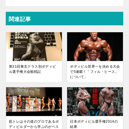
関連記事
第31回東京クラス別ボディビ
ボディビル世界一を決める大会
ル選手権大会観戦記
で5連覇！「フィル・ヒース」
について。
筋トレはその道のプロであるボ
日本ボディビル選手権2014の
ディビルダーから学ぶのがベス
結果