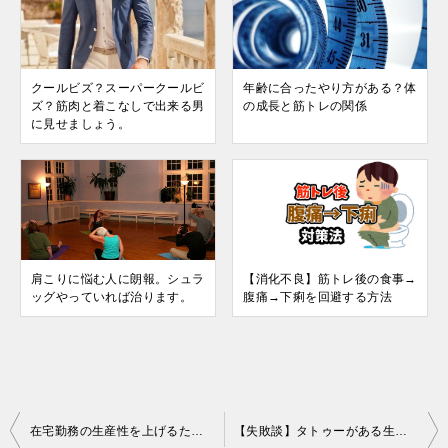
クールビズ？スーパークールビ
年齢に合ったやり方がある？体
ズ？筋肉と着こなしで出来る男
の成長と筋トレの関係
に見せましょう。
肩こりに悩む人に朗報。シュラ
【消化不良】筋トレ後の食事→
ッグやっていれば治ります。
腹痛→下痢を回避する方法
投
在宅勤務の生産性を上げるためにロジクールのマウスとキーボードを購入してみた。
【失敗談】タトゥーがある生活を20年して感じていること