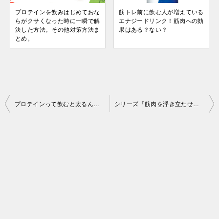
プロテインを飲みはじめておな
筋トレ前に飲む人が増えている
らがクサくなった時に一瞬で解
エナジードリンク！筋肉への効
決した方法。その他対策方法ま
果はある？ない？
とめ。
投
プロテインって飲むと太るんじゃないの？
シリーズ「筋肉を浮き立たせるために体脂肪を落とそう。」”GI値”とは。
稿
ナ
ビ
ゲ
ー
シ
ョ