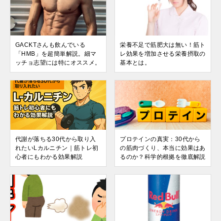
GACKTさんも飲んでいる
栄養不足で筋肥大は無い！筋ト
「HMB」を超簡単解説。細マ
レ効果を増加させる栄養摂取の
ッチョ志望には特にオススメ。
基本とは。
代謝が落ちる30代から取り入
プロテインの真実：30代から
れたいLカルニチン｜筋トレ初
の筋肉づくり、本当に効果はあ
心者にもわかる効果解説
るのか？科学的根拠を徹底解説