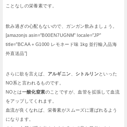
ことなしの栄養素です。
飲み過ぎの心配もないので、ガンガン飲みましょう。
[amazonjs asin=”B00EN7UGNM” locale=”JP”
title=”BCAA＋G1000 レモネード味 1kg 並行輸入品海
外直送品”]
さらに欲を言えば、
アルギニン
、
シトルリン
といった
NO系と言われるものです。
NOとは
一酸化窒素
のことですが、血管を拡張して血流
をアップしてくれます。
血流が良くなれば、栄養素がスムーズに運ばれるよう
になります。