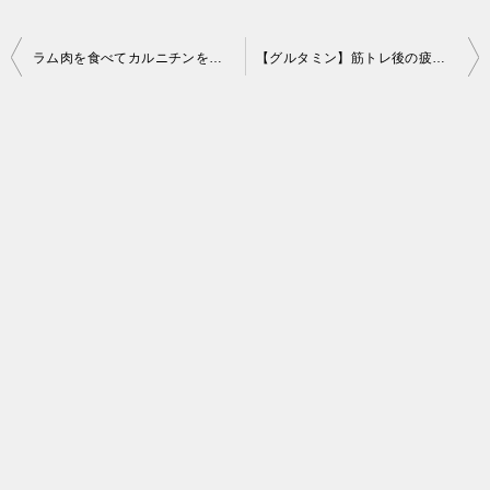
投
ラム肉を食べてカルニチンを補給しましょう。オーバー30のトレーニーには必須です。
【グルタミン】筋トレ後の疲れと腹痛で悩んでいた時にグルタミンを飲んで感じた効果。
稿
ナ
ビ
ゲ
ー
シ
ョ
ン