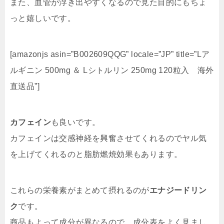
また、血管が浮き出やすくなるので見た目的にもちょ
っと嬉しいです。
[amazonjs asin=”B002609QQG” locale=”JP” title=”Lア
ルギニン 500mg ＆ Lシトルリン 250mg 120粒入 海外
直送品”]
カフェイン
も良いです。
カフェインは交感神経を興奮させてくれるのでヤル気
を上げてくれるのと脂肪燃焼効果もあります。
これらの栄養素がまとめて摂れるのが
エナジードリン
ク
です。
商品もよって成分が異なるので、成分表をよく見まし