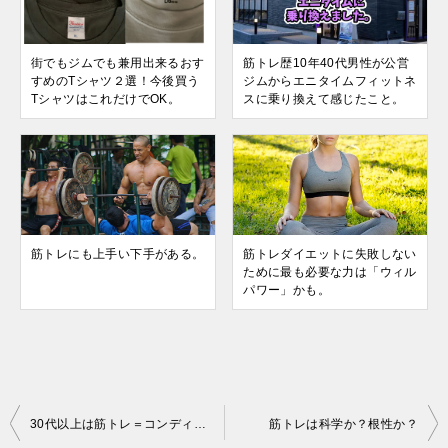
街でもジムでも兼用出来るおす
筋トレ歴10年40代男性が公営
すめのTシャツ２選！今後買う
ジムからエニタイムフィットネ
TシャツはこれだけでOK。
スに乗り換えて感じたこと。
筋トレにも上手い下手がある。
筋トレダイエットに失敗しない
ために最も必要な力は「ウィル
パワー」かも。
投
30代以上は筋トレ＝コンディショニング
筋トレは科学か？根性か？