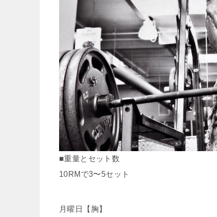
■重量とセット数
10RMで3〜5セット
月曜日【胸】