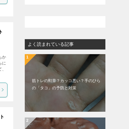
ト
よく読まれている記事
もか
らに
て、
筋トレの勲章？カッコ悪い？手のひら
の「タコ」の予防と対策
筋ト