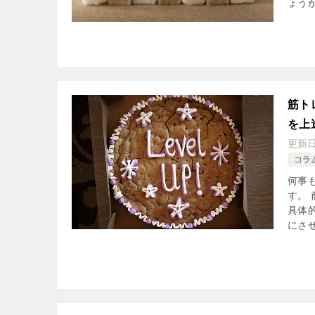
ょうか
筋ト
を上
更新
コラ
何事
す。
具体
にさせ