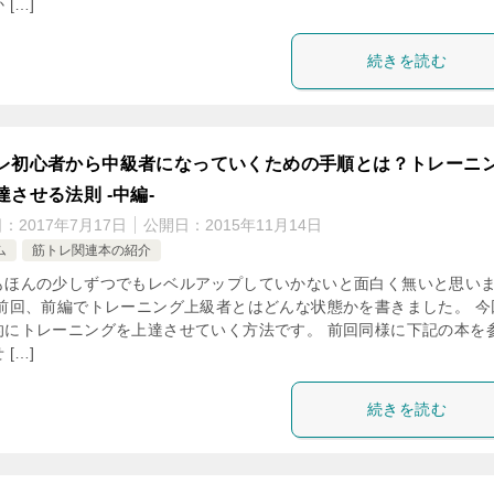
 […]
続きを読む
レ初心者から中級者になっていくための手順とは？トレーニ
達させる法則 -中編-
日：
2017年7月17日
公開日：
2015年11月14日
ム
筋トレ関連本の紹介
もほんの少しずつでもレベルアップしていかないと面白く無いと思い
 前回、前編でトレーニング上級者とはどんな状態かを書きました。 今
的にトレーニングを上達させていく方法です。 前回同様に下記の本を
 […]
続きを読む