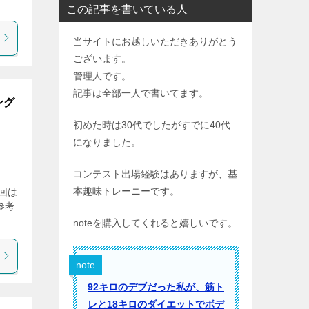
この記事を書いている人
当サイトにお越しいただきありがとう
ございます。
管理人です。
記事は全部一人で書いてます。
ング
初めた時は30代でしたがすでに40代
になりました。
コンテスト出場経験はありますが、基
ま
本趣味トレーニーです。
回は
参考
noteを購入してくれると嬉しいです。
note
92キロのデブだった私が、筋ト
レと18キロのダイエットでボデ