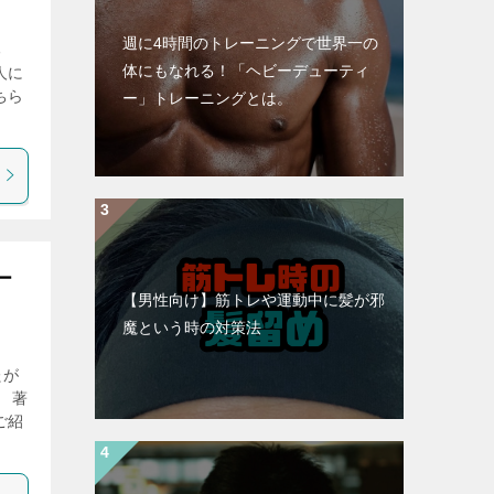
週に4時間のトレーニングで世界一の
る
体にもなれる！「ヘビーデューティ
人に
ちら
ー」トレーニングとは。
ー
【男性向け】筋トレや運動中に髪が邪
魔という時の対策法
たが
 著
ご紹