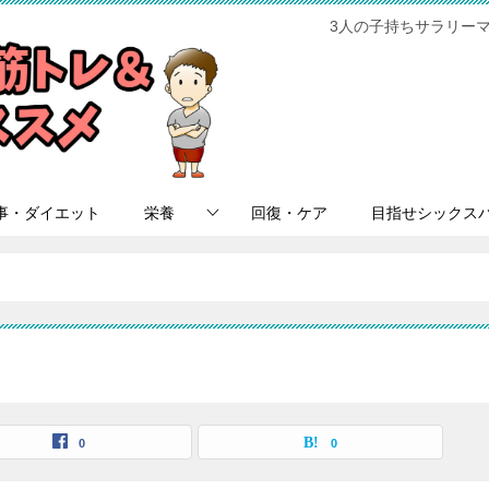
3人の子持ちサラリー
事・ダイエット
栄養
回復・ケア
目指せシックス
0
0