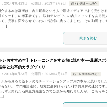
日：
2014年8月23日
公開日：
2013年9月9日
筋トレ関連本の紹介
紹介する本は著者は、吉川朋孝という人で最近メディアでよく見かけ
川メソッド」の考案者です。 以前テレビでこの吉川メソッドをある芸
して、見事に変身させていたので記憶に残ってました。 その動画はこ
 […]
続きを読む
トレおすすめ本】トレーニングをする前に読む本──最新スポ
理学と効率的カラダづくり
日：
2014年8月23日
公開日：
2013年4月14日
筋トレ関連本の紹介
トルから見ると筋トレのモチーベーションアップ用の本かと思いまし
でもない。 専門用語連発、研究に裏付けられた科学的見解の連発です。
言わずと知れた石井直方先生なので当然かも知れませんが。 こちらを
…]