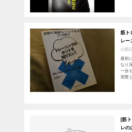
筋ト
レー
公開
最初
なり
一歩
実際 [
[筋
レの