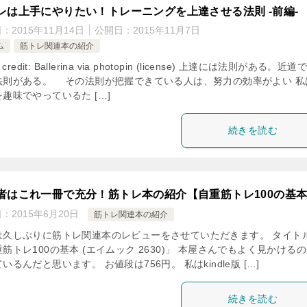
レは上手にやりたい！トレーニングを上達させる法則 -前編-
日：
2015年11月14日
公開日：
2015年11月7日
ム
筋トレ関連本の紹介
o credit: Ballerina via photopin (license) 上達には法則がある。近道
法則がある。 その法則が把握できている人は、努力の効率がよい 私
趣味でやっているた […]
続きを読む
者はこれ一冊で充分！筋トレ本の紹介【自重筋トレ100の基
日：
2015年6月20日
筋トレ関連本の紹介
は久しぶりに筋トレ関連本のレビューをさせていただきます。 タイト
筋トレ100の基本 (エイムック 2630)」 本屋さんでもよく見かける
いるんだと思います。 お値段は756円。 私はkindle版 […]
続きを読む