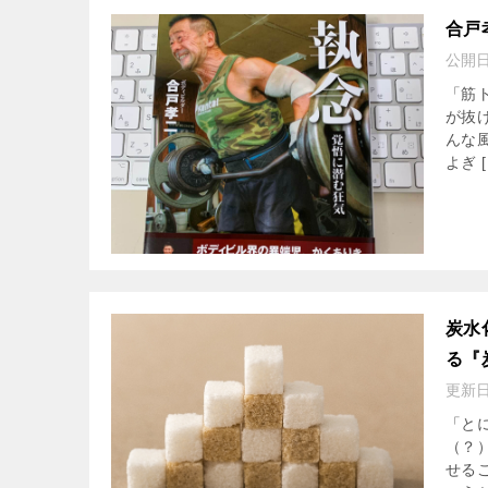
合戸
公開
「筋
が抜
んな
よぎ [
炭水
る『
更新
「と
（？
せる