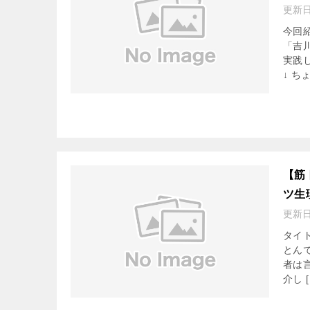
更新
今回
「吉
実践
↓ ちょ
【筋
ツ生
更新
タイ
とん
者は
介し [