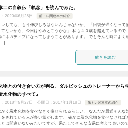
孝二の自叙伝「執念」を読んでみた。
日：
2020年6月28日
筋トレ関連本の紹介
トレしても、もう伸びしろはないんじゃないか」 「回復が遅くなって
けてないから、今日はやめとこうかな」 私も４０歳を超えているので
風にネガティブになってしまうことがあります。 でもそんな時によく
…]
続きを読む
化物との付き合い方が判る。ダルビッシュのトレーナーから
炭水化物のすべて』
日：
2018年5月27日
公開日：
2017年1月18日
筋トレ関連本の紹介
にかく炭水化物を食べなきゃ痩せられるらしい」 なんだか最近そんな
）をされている人が多い気がします。 確かに炭水化物を食べなければ
ことは間違いないみたいですが、果たしてそんな安易に考えて良いの