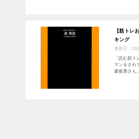
【筋トレ
キング
更新日：
20
「読む筋ト
マンをされ
森俊憲さん。