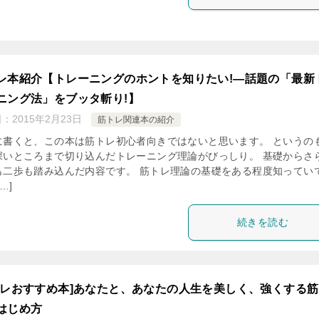
レ本紹介【トレーニングのホントを知りたい!―話題の「最新
ニング法」をブッタ斬り!】
日：
2015年2月23日
筋トレ関連本の紹介
に書くと、この本は筋トレ初心者向きではないと思います。 というの
深いところまで切り込んだトレーニング理論がびっしり。 基礎からさ
も二歩も踏み込んだ内容です。 筋トレ理論の基礎をある程度知ってい
…]
続きを読む
トレおすすめ本]あなたと、あなたの人生を美しく、強くする
はじめ方