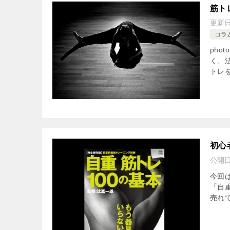
筋ト
更新
コラ
phot
く、
トレを
初心
公開
今回
「自重
売れて