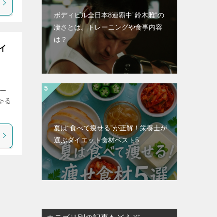
ボディビル全日本8連覇中”鈴木雅”の
凄さとは。トレーニングや食事内容
は？
イ
ー
ゃる
夏は“食べて痩せる”が正解！栄養士が
選ぶダイエット食材ベスト5