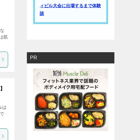
ィビル大会に出場するまで体験
談
でな
は筋
PR
本】
ルは
ので