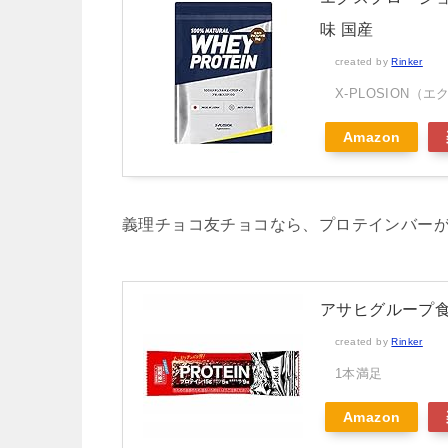
味 国産
created by
Rinker
X-PLOSION（
Amazon
義理チョコ友チョコなら、プロテインバー
アサヒグループ食
created by
Rinker
1本満足
Amazon