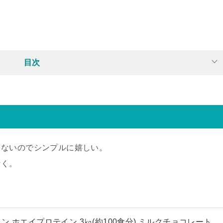
目次
きないのでシンプルに嬉しい。
なく。
 ホエイプロテイン 3㎏(約100食分) ミルクチョコレート