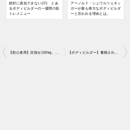
絶対に真似できない(汗) とあ
アーノルド・シュワルツェネッ
るボディビルダーの一週間の筋
ガーが最も偉大なボディビルダ
トレメニュー
ーと言われる理由とは。
投
【初心者用】目指せ100kg。基本的なベンチプレスのフォームの作り方とは。
【ボディビルダー】蓄積された技術。ジュラシック木澤式肩トレーニングを学ぶ。
稿
ナ
ビ
ゲ
ー
シ
ョ
ン