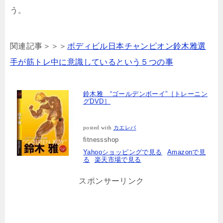
う。
関連記事＞＞＞
ボディビル日本チャンピオン鈴木雅選
手が筋トレ中に意識しているという５つの事
鈴木雅 “ゴールデンボーイ”［トレーニン
グDVD］
posted with
カエレバ
fitnessshop
Yahooショッピングで見る
Amazonで見
る
楽天市場で見る
スポンサーリンク