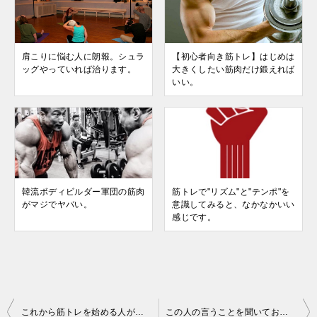
肩こりに悩む人に朗報。シュラ
【初心者向き筋トレ】はじめは
ッグやっていれば治ります。
大きくしたい筋肉だけ鍛えれば
いい。
韓流ボディビルダー軍団の筋肉
筋トレで"リズム"と"テンポ"を
がマジでヤバい。
意識してみると、なかなかいい
感じです。
投
これから筋トレを始める人がメニューを決めるときのヒント
この人の言うことを聞いておけば間違いない。筋トレ界の第一人者”石井直方”とは。