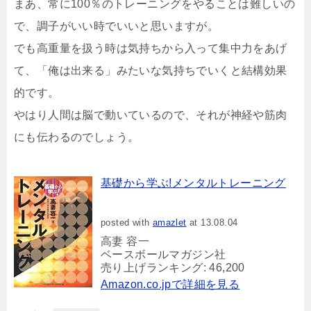
まあ、常に100％のトレーニングをやることは難しいの
で、調子がいい時でいいと思いますが。
でも高重量を扱う時は気持ちから入って集中力をあげ
て、「俺は出来る」みたいな気持ちでいくと結構効果
的です。
やはり人間は脳で動いているので、それが神経や筋肉
にも伝わるのでしょう。
基礎から学ぶ!メンタルトレーニング
posted with
amazlet
at 13.08.04
高妻 容一
ベースボールマガジン社
売り上げランキング: 46,200
Amazon.co.jpで詳細を見る