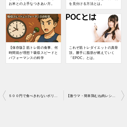
お米との上手なつきあい方。
を見分ける方法とは。
【保存版】筋トレ前の食事、何
これぞ筋トレダイエットの真骨
時間前が理想？吸収スピードと
頂。勝手に脂肪が燃えていく
パフォーマンスの科学
「EPOC」とは。
投
５００円で食べきれないボリューム！節約おでんダイエットをしたいならローソンストア１００に行くべし！
【激ウマ・簡単鶏むね肉レシピ】フライパンだけで作る”筑前煮”の作り方
稿
ナ
ビ