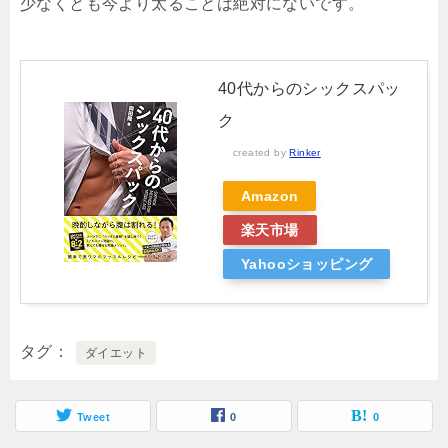
少なくとも今より太ることは絶対にないです。
40代からのシックスパッ
ク
created by
Rinker
Amazon
楽天市場
Yahooショッピング
タグ
ダイエット
Tweet
0
0