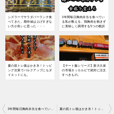
シズラーでサラダバーランチ食
3年間毎日胸肉弁当を食べてい
べてきた。期待値は上げすぎな
る私が教える、鶏胸肉を飽きず
い方が良いと思った・・・
に美味しく調理する5つの教訓
夏の筋トレ後はかき氷！トッピ
【チート飯シリーズ】新大久保
ング次第でバルクアップにもダ
の市場タッカルビで絶対に注文
イエットにも。
すべきもの。
投
3年間毎日胸肉弁当を食べている私が教える、鶏胸肉を飽きずに美味しく調理する5つの教訓
夏の筋トレ後はかき氷！トッピング次第でバルクアップにもダイエットにも。