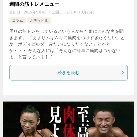
週間の筋トレメニュー
更新日：
2019年5月6日
公開日：
2013年10月26日
コラム
ボディビル
周りの筋トレをしているという人からたまにこんな声を聞
きます。 「あまりムキムキに筋肉をつけすぎたくない」と
か「ボディビルダーみたいになりたくない」とかと
か・・・ そんな人には「そんなに簡単に筋肉はつかない
よ」と言っていま […]
続きを読む