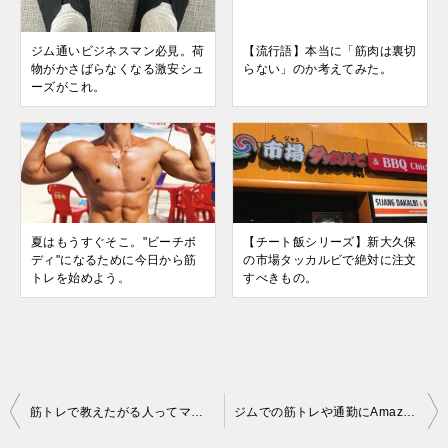
ジム通いビジネスマン必見。荷
【流行語】本当に「筋肉は裏切
物がかさばらなくなる激安シュ
らない」のか考えてみた。
ーズがこれ。
夏はもうすぐそこ。"ビーチボ
【チート飯シリーズ】新大久保
ディ"になるために今日から筋
の市場タッカルビで絶対に注文
トレを始めよう。
すべきもの。
投
筋トレで教えたがる人ってマウンティングしたいだけ？どう対処すればいい？
ジムでの筋トレや通勤にAmazonで爆売れの完全ワイヤレスイヤホンを使ったら快適すぎた。【AKIKI TWS-P10】
稿